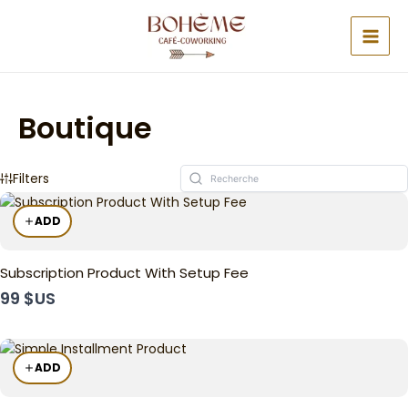
Aller
MAI
au
MEN
contenu
Boutique
Filters
ADD
Subscription Product With Setup Fee
99 $US
ADD